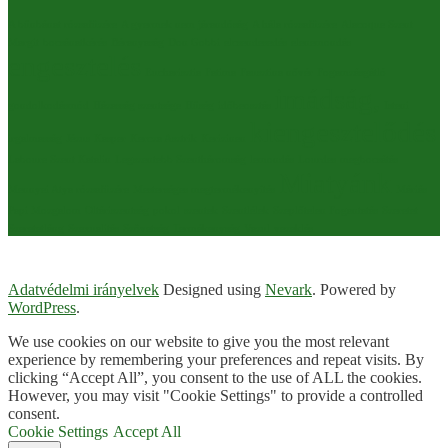
A bűnbánat rózsafüzére
A gyermek nem járandóság
A hála rózsafüzére
Alacoque Szent
Margit
bocsánatkérés
Béranyaság
Don Gobbi
elcsendesedés
elenemondás
engesztelés
Eucharisztia
Fatima
Fausztina nővér
Fogamzásgátló
imádság,
gondolkodásmód
Házasság szentsége
Hűség
időbeosztás
Isteni
kiengesztelődés
irgalmasság
Jézus
Kasper
Kercza Asztrik
Kerizinen
Laboure Szent Katalin
Legszentebb Szentháromság
lemondás
Lourdes
megbocsátás
Miatyánk
Mennyei Atya rózsafüzére
Mesterséges megtermékenyítés
Máriás
Papi Mozgalom
Oltáriszentség
pokol
szentek
Szentlélek
Szeplőtelen Fogantatás
Szeretet
Szeretetláng
Szexualitás
Szövetség
Termékenység
Vazul
vezeklés
Adatvédelmi irányelvek
Designed using
Nevark
. Powered by
WordPress
.
We use cookies on our website to give you the most relevant
experience by remembering your preferences and repeat visits. By
clicking “Accept All”, you consent to the use of ALL the cookies.
However, you may visit "Cookie Settings" to provide a controlled
consent.
Cookie Settings
Accept All