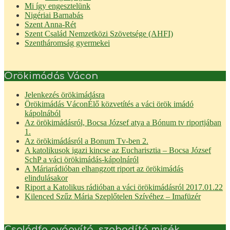
Mi így engesztelünk
Nigériai Barnabás
Szent Anna-Rét
Szent Család Nemzetközi Szövetsége (AHFI)
Szentháromság gyermekei
Örökimádás Vácon
Jelenkezés örökimádásra
Örökimádás Vácon
Élő közvetítés a váci örök imádó
kápolnából
Az örökimádásról, Bocsa József atya a Bónum tv riportjában
1.
Az örökimádásról a Bonum Tv-ben 2.
A katolikusok igazi kincse az Eucharisztia – Bocsa József
SchP a váci örökimádás-kápolnáról
A Máriarádióban elhangzott riport az örökimádás
elindulásakor
Riport a Katolikus rádióban a váci örökimádásról 2017.01.22
Kilenced Szűz Mária Szeplőtelen Szívéhez – Imafüzér
Családfa gyógyító, szabadító misék