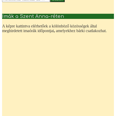
Imák a Szent Anna-réten
A képre kattintva elérhetőek a kölönböző közösségek által
meghirdetett imaórák időpontjai
,
amelyekhez bárki csatlakozhat.