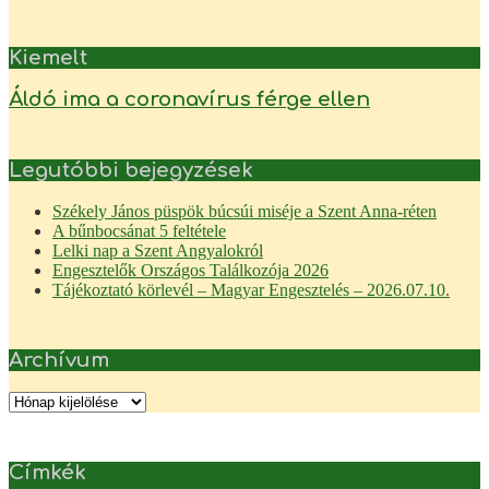
Kiemelt
Áldó ima a coronavírus férge ellen
Legutóbbi bejegyzések
Székely János püspök búcsúi miséje a Szent Anna-réten
A bűnbocsánat 5 feltétele
Lelki nap a Szent Angyalokról
Engesztelők Országos Találkozója 2026
Tájékoztató körlevél – Magyar Engesztelés – 2026.07.10.
Archívum
Archívum
Címkék