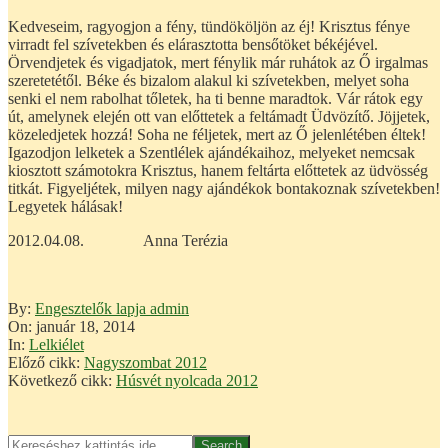
Kedveseim, ragyogjon a fény, tündököljön az éj! Krisztus fénye
virradt fel szívetekben és elárasztotta bensőtöket békéjével.
Örvendjetek és vigadjatok, mert fénylik már ruhátok az Ő irgalmas
szeretetétől. Béke és bizalom alakul ki szívetekben, melyet soha
senki el nem rabolhat tőletek, ha ti benne maradtok. Vár rátok egy
út, amelynek elején ott van előttetek a feltámadt Üdvözítő. Jöjjetek,
közeledjetek hozzá! Soha ne féljetek, mert az Ő jelenlétében éltek!
Igazodjon lelketek a Szentlélek ajándékaihoz, melyeket nemcsak
kiosztott számotokra Krisztus, hanem feltárta előttetek az üdvösség
titkát. Figyeljétek, milyen nagy ajándékok bontakoznak szívetekben!
Legyetek hálásak!
2012.04.08. Anna Terézia
2014-
By:
Engesztelők lapja admin
01-
On:
január 18, 2014
18
In:
Lelkiélet
Előző cikk:
Nagyszombat 2012
Következő cikk:
Húsvét nyolcada 2012
Search