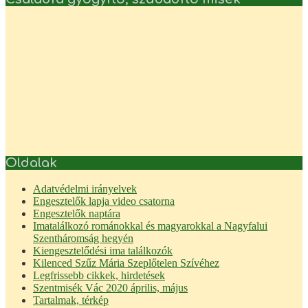
Oldalak
Adatvédelmi irányelvek
Engesztelők lapja video csatorna
Engesztelők naptára
Imatalálkozó románokkal és magyarokkal a Nagyfalui
Szentháromság hegyén
Kiengesztelődési ima találkozók
Kilenced Szűz Mária Szeplőtelen Szívéhez
Legfrissebb cikkek, hirdetések
Szentmisék Vác 2020 április, május
Tartalmak, térkép