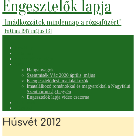
Engesztelők lapja
"Imádkozzátok mindennap a rózsafűzért"
| Fatima 1917 május 13 |
Secondary
Menu
Navigation
Kezdőlap
Menu
Tartalmak
Engesztelők naptára
Média
Hanganyagok
Szentmisék Vác 2020 április, május
Kiengesztelődési ima találkozók
Imatalálkozó románokkal és magyarokkal a Nagyfalui
Szentháromság hegyén
Engesztelők lapja video csatorna
Hirdetések
Kilenced
Húsvét 2012