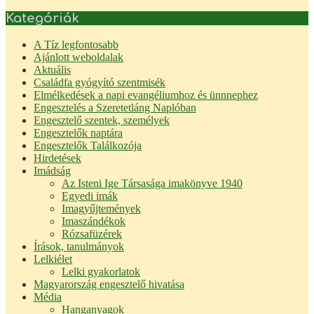
Kategóriák
A Tíz legfontosabb
Ajánlott weboldalak
Aktuális
Családfa gyógyító szentmisék
Elmélkedések a napi evangéliumhoz és ünnnephez
Engesztelés a Szeretetláng Naplóban
Engesztelő szentek, személyek
Engesztelők naptára
Engesztelők Találkozója
Hirdetések
Imádság
Az Isteni Ige Társasága imakönyve 1940
Egyedi imák
Imagyűjtemények
Imaszándékok
Rózsafüzérek
Írások, tanulmányok
Lelkiélet
Lelki gyakorlatok
Magyarország engesztelő hivatása
Média
Hanganyagok