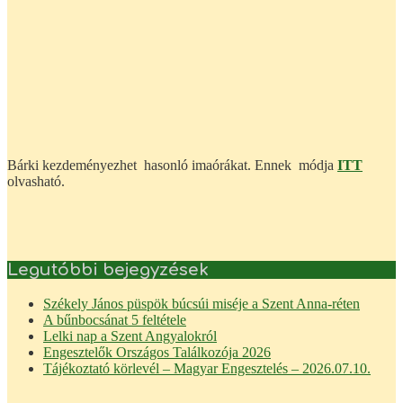
Bárki kezdeményezhet hasonló imaórákat. Ennek módja
ITT
olvasható.
Legutóbbi bejegyzések
Székely János püspök búcsúi miséje a Szent Anna-réten
A bűnbocsánat 5 feltétele
Lelki nap a Szent Angyalokról
Engesztelők Országos Találkozója 2026
Tájékoztató körlevél – Magyar Engesztelés – 2026.07.10.