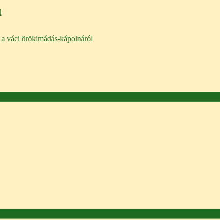
l
P a váci örökimádás-kápolnáról