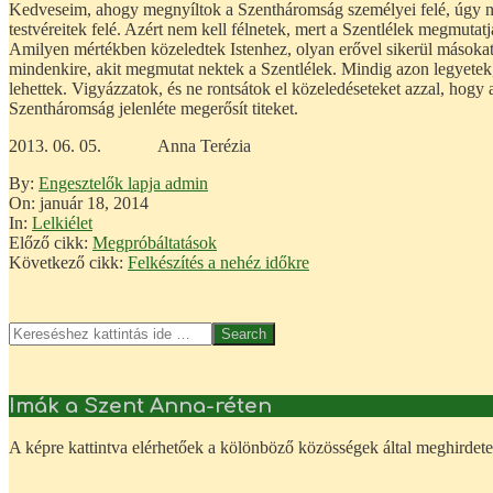
Kedveseim, ahogy megnyíltok a Szentháromság személyei felé, úgy nyíl
testvéreitek felé. Azért nem kell félnetek, mert a Szentlélek megmutat
Amilyen mértékben közeledtek Istenhez, olyan erővel sikerül másokat 
mindenkire, akit megmutat nektek a Szentlélek. Mindig azon legyetek,
lehettek. Vigyázzatok, és ne rontsátok el közeledéseteket azzal, hog
Szentháromság jelenléte megerősít titeket.
2013. 06. 05. Anna Terézia
2014-
By:
Engesztelők lapja admin
01-
On:
január 18, 2014
18
In:
Lelkiélet
Előző cikk:
Megpróbáltatások
Következő cikk:
Felkészítés a nehéz időkre
Search
Imák a Szent Anna-réten
A képre kattintva elérhetőek a kölönböző közösségek által meghirdete