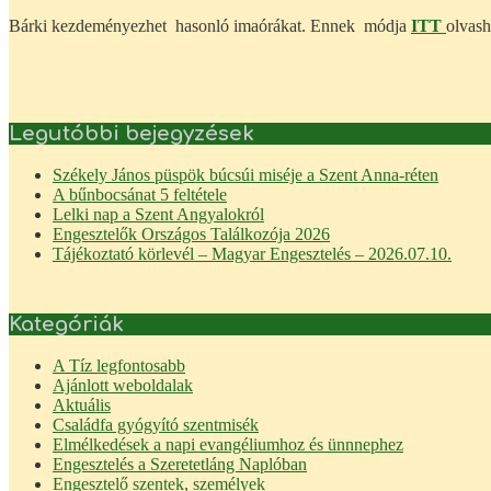
Bárki kezdeményezhet hasonló imaórákat. Ennek módja
ITT
olvash
Legutóbbi bejegyzések
Székely János püspök búcsúi miséje a Szent Anna-réten
A bűnbocsánat 5 feltétele
Lelki nap a Szent Angyalokról
Engesztelők Országos Találkozója 2026
Tájékoztató körlevél – Magyar Engesztelés – 2026.07.10.
Kategóriák
A Tíz legfontosabb
Ajánlott weboldalak
Aktuális
Családfa gyógyító szentmisék
Elmélkedések a napi evangéliumhoz és ünnnephez
Engesztelés a Szeretetláng Naplóban
Engesztelő szentek, személyek