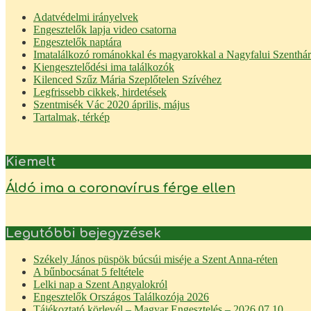
Adatvédelmi irányelvek
Engesztelők lapja video csatorna
Engesztelők naptára
Imatalálkozó románokkal és magyarokkal a Nagyfalui Szenth
Kiengesztelődési ima találkozók
Kilenced Szűz Mária Szeplőtelen Szívéhez
Legfrissebb cikkek, hirdetések
Szentmisék Vác 2020 április, május
Tartalmak, térkép
Kiemelt
Áldó ima a coronavírus férge ellen
Legutóbbi bejegyzések
Székely János püspök búcsúi miséje a Szent Anna-réten
A bűnbocsánat 5 feltétele
Lelki nap a Szent Angyalokról
Engesztelők Országos Találkozója 2026
Tájékoztató körlevél – Magyar Engesztelés – 2026.07.10.