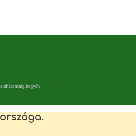
zentháromság hegyén
 országa.