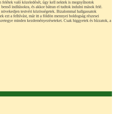
 felétek való közeledését, úgy kell nektek is megnyílnotok
 benső indításokra, és akkor bátran el tudtok indulni mások felé.
s növekedjen testvéri közösségetek. Bizalommal hallgassatok
 ezt a felhívást, már itt a földön mennyei boldogság részesei
önkretegye minden kezdeményezéseteket. Csak higgyetek és bízzatok, a