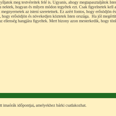
jatok meg testvéreitek felé is. Ugyanis, ahogy megtapasztaljátok Isten
ja nektek, hogyan és milyen módon tegyétek ezt. Csak figyelnetek kell a
megnyernetek az isteni szeretetnek. Ez azért fontos, hogy erősödjön é
 hogy erősödjön és növekedjen köztetek Isten országa. Ha jól megértitek
y az ellenség hangjára figyeltek. Mert bizony azon mesterkedik, hogy t
tt imaórák időpontjai
,
amelyekhez bárki csatlakozhat.