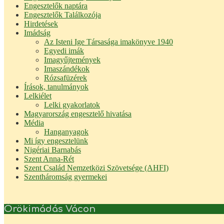
Engesztelők naptára
Engesztelők Találkozója
Hirdetések
Imádság
Az Isteni Ige Társasága imakönyve 1940
Egyedi imák
Imagyűjtemények
Imaszándékok
Rózsafüzérek
Írások, tanulmányok
Lelkiélet
Lelki gyakorlatok
Magyarország engesztelő hivatása
Média
Hanganyagok
Mi így engesztelünk
Nigériai Barnabás
Szent Anna-Rét
Szent Család Nemzetközi Szövetsége (AHFI)
Szentháromság gyermekei
Örökimádás Vácon