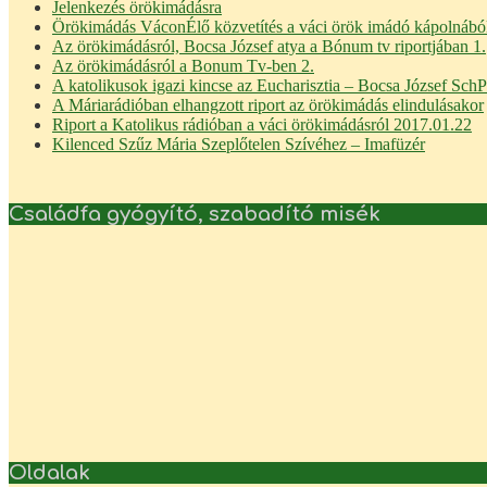
Jelenkezés örökimádásra
Örökimádás Vácon
Élő közvetítés a váci örök imádó kápolnábó
Az örökimádásról, Bocsa József atya a Bónum tv riportjában 1.
Az örökimádásról a Bonum Tv-ben 2.
A katolikusok igazi kincse az Eucharisztia – Bocsa József Sch
A Máriarádióban elhangzott riport az örökimádás elindulásakor
Riport a Katolikus rádióban a váci örökimádásról 2017.01.22
Kilenced Szűz Mária Szeplőtelen Szívéhez – Imafüzér
Családfa gyógyító, szabadító misék
Oldalak