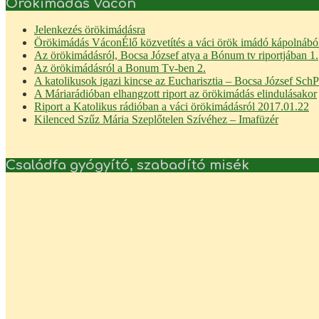
Örökimádás Vácon
Jelenkezés örökimádásra
Örökimádás Vácon
Élő közvetítés a váci örök imádó kápolnábó
Az örökimádásról, Bocsa József atya a Bónum tv riportjában 1.
Az örökimádásról a Bonum Tv-ben 2.
A katolikusok igazi kincse az Eucharisztia – Bocsa József Sch
A Máriarádióban elhangzott riport az örökimádás elindulásakor
Riport a Katolikus rádióban a váci örökimádásról 2017.01.22
Kilenced Szűz Mária Szeplőtelen Szívéhez – Imafüzér
Családfa gyógyító, szabadító misék