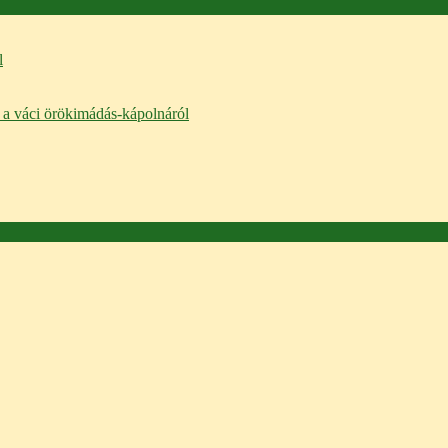
l
P a váci örökimádás-kápolnáról