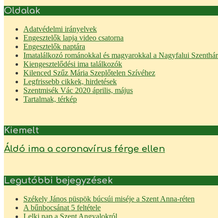
Oldalak
Adatvédelmi irányelvek
Engesztelők lapja video csatorna
Engesztelők naptára
Imatalálkozó románokkal és magyarokkal a Nagyfalui Szenth
Kiengesztelődési ima találkozók
Kilenced Szűz Mária Szeplőtelen Szívéhez
Legfrissebb cikkek, hirdetések
Szentmisék Vác 2020 április, május
Tartalmak, térkép
Kiemelt
Áldó ima a coronavírus férge ellen
Legutóbbi bejegyzések
Székely János püspök búcsúi miséje a Szent Anna-réten
A bűnbocsánat 5 feltétele
Lelki nap a Szent Angyalokról