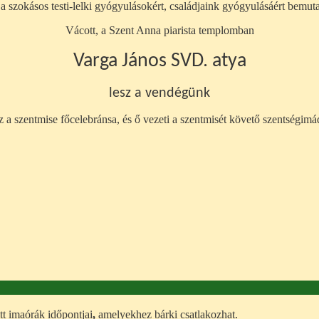
a szokásos testi-lelki gyógyulásokért, családjaink gyógyulásáért bemuta
Vácott, a Szent Anna piarista templomban
Varga János SVD. atya
lesz a vendégünk
z a szentmise főcelebránsa, és ő vezeti a szentmisét követő szentségimád
tt imaórák időpontjai
,
amelyekhez bárki csatlakozhat.