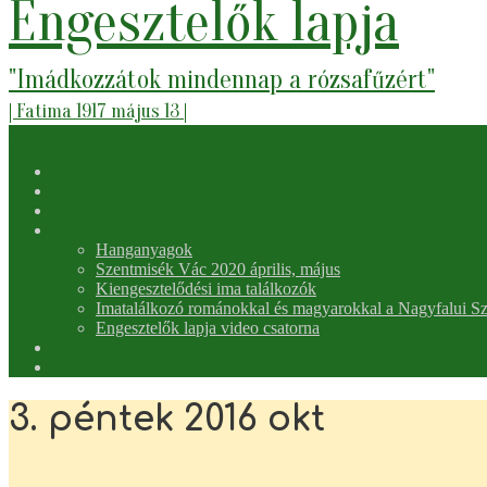
Engesztelők lapja
"Imádkozzátok mindennap a rózsafűzért"
| Fatima 1917 május 13 |
Secondary
Menu
Navigation
Kezdőlap
Menu
Tartalmak
Engesztelők naptára
Média
Hanganyagok
Szentmisék Vác 2020 április, május
Kiengesztelődési ima találkozók
Imatalálkozó románokkal és magyarokkal a Nagyfalui S
Engesztelők lapja video csatorna
Hirdetések
Kilenced
3. péntek 2016 okt