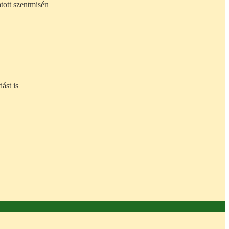
tott szentmisén
ást is