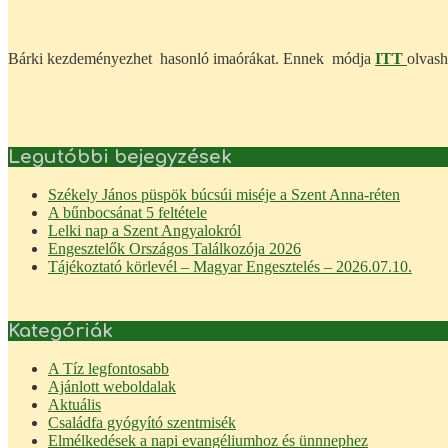
Bárki kezdeményezhet hasonló imaórákat. Ennek módja
ITT
olvash
Legutóbbi bejegyzések
Székely János püspök búcsúi miséje a Szent Anna-réten
A bűnbocsánat 5 feltétele
Lelki nap a Szent Angyalokról
Engesztelők Országos Találkozója 2026
Tájékoztató körlevél – Magyar Engesztelés – 2026.07.10.
Kategóriák
A Tíz legfontosabb
Ajánlott weboldalak
Aktuális
Családfa gyógyító szentmisék
Elmélkedések a napi evangéliumhoz és ünnnephez