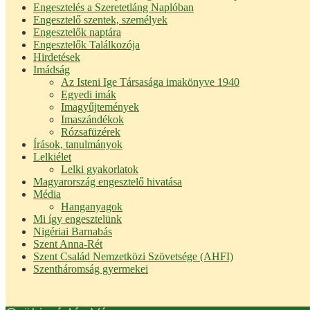
Engesztelés a Szeretetláng Naplóban
Engesztelő szentek, személyek
Engesztelők naptára
Engesztelők Találkozója
Hirdetések
Imádság
Az Isteni Ige Társasága imakönyve 1940
Egyedi imák
Imagyűjtemények
Imaszándékok
Rózsafüzérek
Írások, tanulmányok
Lelkiélet
Lelki gyakorlatok
Magyarország engesztelő hivatása
Média
Hanganyagok
Mi így engesztelünk
Nigériai Barnabás
Szent Anna-Rét
Szent Család Nemzetközi Szövetsége (AHFI)
Szentháromság gyermekei