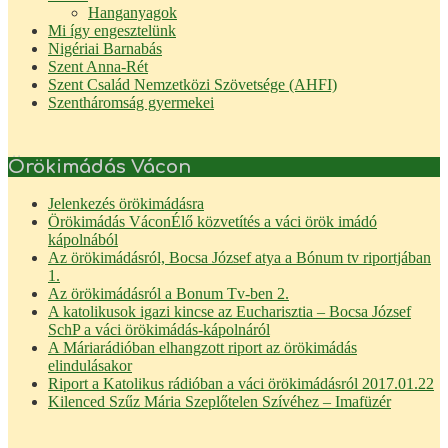
Hanganyagok
Mi így engesztelünk
Nigériai Barnabás
Szent Anna-Rét
Szent Család Nemzetközi Szövetsége (AHFI)
Szentháromság gyermekei
Örökimádás Vácon
Jelenkezés örökimádásra
Örökimádás Vácon
Élő közvetítés a váci örök imádó
kápolnából
Az örökimádásról, Bocsa József atya a Bónum tv riportjában
1.
Az örökimádásról a Bonum Tv-ben 2.
A katolikusok igazi kincse az Eucharisztia – Bocsa József
SchP a váci örökimádás-kápolnáról
A Máriarádióban elhangzott riport az örökimádás
elindulásakor
Riport a Katolikus rádióban a váci örökimádásról 2017.01.22
Kilenced Szűz Mária Szeplőtelen Szívéhez – Imafüzér