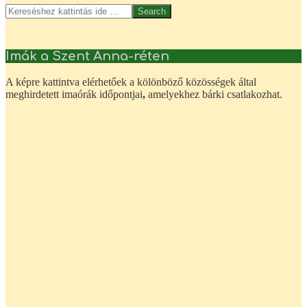
Search
Imák a Szent Anna-réten
A képre kattintva elérhetőek a kölönböző közösségek által
meghirdetett imaórák időpontjai
,
amelyekhez bárki csatlakozhat.