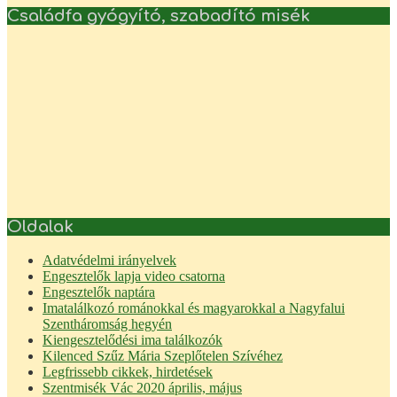
Családfa gyógyító, szabadító misék
Oldalak
Adatvédelmi irányelvek
Engesztelők lapja video csatorna
Engesztelők naptára
Imatalálkozó románokkal és magyarokkal a Nagyfalui
Szentháromság hegyén
Kiengesztelődési ima találkozók
Kilenced Szűz Mária Szeplőtelen Szívéhez
Legfrissebb cikkek, hirdetések
Szentmisék Vác 2020 április, május