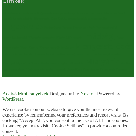
Címkék
A bűnbánat rózsafüzére
A gyermek nem járandóság
A hála rózsafüzére
Alacoque Szent
Margit
bocsánatkérés
Béranyaság
Don Gobbi
elcsendesedés
elenemondás
engesztelés
Eucharisztia
Fatima
Fausztina nővér
Fogamzásgátló
imádság,
gondolkodásmód
Házasság szentsége
Hűség
időbeosztás
Isteni
kiengesztelődés
irgalmasság
Jézus
Kasper
Kercza Asztrik
Kerizinen
Laboure Szent Katalin
Legszentebb Szentháromság
lemondás
Lourdes
megbocsátás
Miatyánk
Mennyei Atya rózsafüzére
Mesterséges megtermékenyítés
Máriás
Papi Mozgalom
Oltáriszentség
pokol
szentek
Szentlélek
Szeplőtelen Fogantatás
Szeretet
Szeretetláng
Szexualitás
Szövetség
Termékenység
Vazul
vezeklés
Adatvédelmi irányelvek
Designed using
Nevark
. Powered by
WordPress
.
We use cookies on our website to give you the most relevant
experience by remembering your preferences and repeat visits. By
clicking “Accept All”, you consent to the use of ALL the cookies.
However, you may visit "Cookie Settings" to provide a controlled
consent.