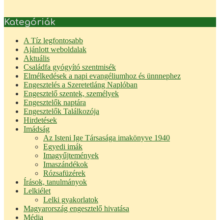
Kategóriák
A Tíz legfontosabb
Ajánlott weboldalak
Aktuális
Családfa gyógyító szentmisék
Elmélkedések a napi evangéliumhoz és ünnnephez
Engesztelés a Szeretetláng Naplóban
Engesztelő szentek, személyek
Engesztelők naptára
Engesztelők Találkozója
Hirdetések
Imádság
Az Isteni Ige Társasága imakönyve 1940
Egyedi imák
Imagyűjtemények
Imaszándékok
Rózsafüzérek
Írások, tanulmányok
Lelkiélet
Lelki gyakorlatok
Magyarország engesztelő hivatása
Média