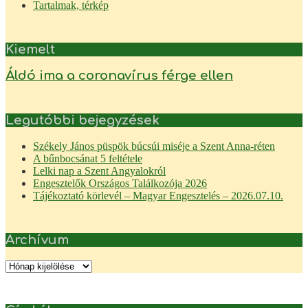
Tartalmak, térkép
Kiemelt
Áldó ima a coronavírus férge ellen
Legutóbbi bejegyzések
Székely János püspök búcsúi miséje a Szent Anna-réten
A bűnbocsánat 5 feltétele
Lelki nap a Szent Angyalokról
Engesztelők Országos Találkozója 2026
Tájékoztató körlevél – Magyar Engesztelés – 2026.07.10.
Archívum
Archívum