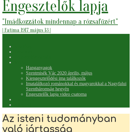
Engesztelők lapja
"Imádkozzátok mindennap a rózsafűzért"
| Fatima 1917 május 13 |
Secondary
Menu
Navigation
Kezdőlap
Menu
Tartalmak
Engesztelők naptára
Média
Hanganyagok
Szentmisék Vác 2020 április, május
Kiengesztelődési ima találkozók
Imatalálkozó románokkal és magyarokkal a Nagyfalui
Szentháromság hegyén
Engesztelők lapja video csatorna
Hirdetések
Kilenced
Az isteni tudományban
való jártasság