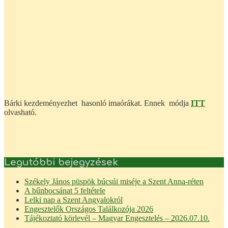
Bárki kezdeményezhet hasonló imaórákat. Ennek módja
ITT
olvasható.
Legutóbbi bejegyzések
Székely János püspök búcsúi miséje a Szent Anna-réten
A bűnbocsánat 5 feltétele
Lelki nap a Szent Angyalokról
Engesztelők Országos Találkozója 2026
Tájékoztató körlevél – Magyar Engesztelés – 2026.07.10.