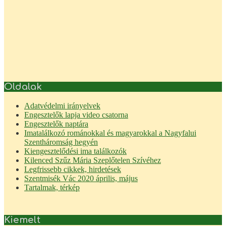
Oldalak
Adatvédelmi irányelvek
Engesztelők lapja video csatorna
Engesztelők naptára
Imatalálkozó románokkal és magyarokkal a Nagyfalui
Szentháromság hegyén
Kiengesztelődési ima találkozók
Kilenced Szűz Mária Szeplőtelen Szívéhez
Legfrissebb cikkek, hirdetések
Szentmisék Vác 2020 április, május
Tartalmak, térkép
Kiemelt