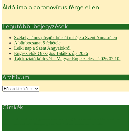
Áldó ima a coronavírus férge ellen
Legutóbbi bejegyzések
Székely János püspök búcsúi miséje a Szent Anna-réten
A bűnbocsánat 5 feltétele
Lelki nap a Szent Angyalokról
Engesztelők Országos Találkozója 2026
Tájékoztató körlevél – Magyar Engesztelés – 2026.07.10.
Archívum
Archívum
Címkék
A bűnbánat rózsafüzére
A gyermek nem járandóság
A hála rózsafüzére
Alacoque Szent
Margit
bocsánatkérés
Béranyaság
Don Gobbi
elcsendesedés
elenemondás