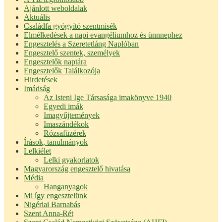
Ajánlott weboldalak
Aktuális
Családfa gyógyító szentmisék
Elmélkedések a napi evangéliumhoz és ünnnephez
Engesztelés a Szeretetláng Naplóban
Engesztelő szentek, személyek
Engesztelők naptára
Engesztelők Találkozója
Hirdetések
Imádság
Az Isteni Ige Társasága imakönyve 1940
Egyedi imák
Imagyűjtemények
Imaszándékok
Rózsafüzérek
Írások, tanulmányok
Lelkiélet
Lelki gyakorlatok
Magyarország engesztelő hivatása
Média
Hanganyagok
Mi így engesztelünk
Nigériai Barnabás
Szent Anna-Rét