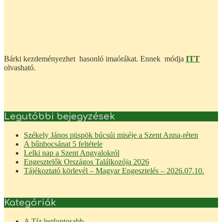
Bárki kezdeményezhet hasonló imaórákat. Ennek módja
ITT
olvasható.
Legutóbbi bejegyzések
Székely János püspök búcsúi miséje a Szent Anna-réten
A bűnbocsánat 5 feltétele
Lelki nap a Szent Angyalokról
Engesztelők Országos Találkozója 2026
Tájékoztató körlevél – Magyar Engesztelés – 2026.07.10.
Kategóriák
A Tíz legfontosabb