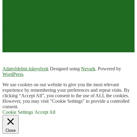
engesztelés
Eucharisztia
Fatima
Fausztina nővér
Fogamzásgátló
imádság,
gondolkodásmód
Házasság szentsége
Hűség
időbeosztás
Isteni
kiengesztelődés
irgalmasság
Jézus
Kasper
Kercza Asztrik
Kerizinen
Laboure Szent Katalin
Legszentebb Szentháromság
lemondás
Lourdes
megbocsátás
Miatyánk
Mennyei Atya rózsafüzére
Mesterséges megtermékenyítés
Máriás
Papi Mozgalom
Oltáriszentség
pokol
szentek
Szentlélek
Szeplőtelen Fogantatás
Szeretet
Szeretetláng
Szexualitás
Szövetség
Termékenység
Vazul
vezeklés
Adatvédelmi irányelvek
Designed using
Nevark
. Powered by
WordPress
.
We use cookies on our website to give you the most relevant
experience by remembering your preferences and repeat visits. By
clicking “Accept All”, you consent to the use of ALL the cookies.
However, you may visit "Cookie Settings" to provide a controlled
consent.
Cookie Settings
Accept All
Close