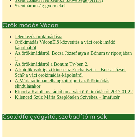
Szent Család Nemzetközi Szövetsége (AHFI)
Szentháromság gyermekei
Örökimádás Vácon
Jelenkezés örökimádásra
Örökimádás Vácon
Élő közvetítés a váci örök imádó
kápolnából
Az örökimádásról, Bocsa József atya a Bónum tv riportjában
1.
Az örökimádásról a Bonum Tv-ben 2.
A katolikusok igazi kincse az Eucharisztia – Bocsa József
SchP a váci örökimádás-kápolnáról
A Máriarádióban elhangzott riport az örökimádás
elindulásakor
Riport a Katolikus rádióban a váci örökimádásról 2017.01.22
Kilenced Szűz Mária Szeplőtelen Szívéhez – Imafüzér
Családfa gyógyító, szabadító misék